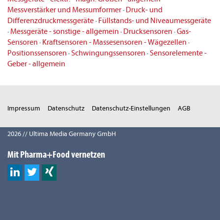
Messverstärker und Messumformer
·
Druck- und
Differenzdruckmessgeräte
·
Füllstands- und Niveaumessgeräte
·
Messgeräte - sonstige - allgemein
·
Drucksensoren
·
Gas-
Sensoren
·
Kraftsensoren - Massesensoren - Wägezellen
·
Positionssensoren
·
Schwingungssensoren
·
Sensorelemente -
Geber - allgemein
Impressum
Datenschutz
Datenschutz-Einstellungen
AGB
2026 // Ultima Media Germany GmbH
Mit Pharma+Food vernetzen