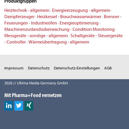
Produktgruppen
Heiztechnik - allgemein
·
Energieerzeugung - allgemein
·
Dampferzeuger
·
Heizkessel - Brauchwasserwärmer
·
Brenner -
Feuerungen - Industrieöfen
·
Energieoptimierung
·
Maschinenzustandsüberwachung - Condition Monitoring
·
Messgeräte - sonstige - allgemein
·
Schaltgeräte - Steuergeräte
- Controller
·
Wärmeübertragung - allgemein
Impressum
Datenschutz
Datenschutz-Einstellungen
AGB
2026 // Ultima Media Germany GmbH
Mit Pharma+Food vernetzen