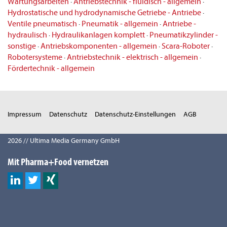
Wartungsarbeiten
·
Antriebstechnik - fluidisch - allgemein
·
Hydrostatische und hydrodynamische Getriebe - Antriebe
·
Ventile pneumatisch
·
Pneumatik - allgemein
·
Antriebe -
hydraulisch
·
Hydraulikanlagen komplett
·
Pneumatikzylinder -
sonstige
·
Antriebskomponenten - allgemein
·
Scara-Roboter
·
Robotersysteme
·
Antriebstechnik - elektrisch - allgemein
·
Fördertechnik - allgemein
Impressum
Datenschutz
Datenschutz-Einstellungen
AGB
2026 // Ultima Media Germany GmbH
Mit Pharma+Food vernetzen