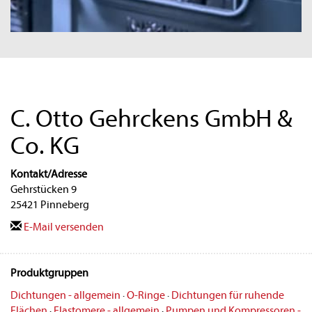
C. Otto Gehrckens GmbH &
Co. KG
Kontakt/Adresse
Gehrstücken 9
25421 Pinneberg
E-Mail versenden
Produktgruppen
Dichtungen - allgemein
·
O-Ringe
·
Dichtungen für ruhende
Flächen
·
Elastomere - allgemein
·
Pumpen und Kompressoren -