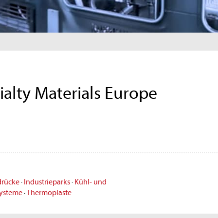
alty Materials Europe
drücke
·
Industrieparks
·
Kühl- und
systeme
·
Thermoplaste