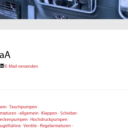
GaA
E-Mail versenden
mein
·
Tauchpumpen
·
rmaturen - allgemein
·
Klappen - Schieber
·
hneckenpumpen
·
Hochdruckpumpen
·
ugelhähne
·
Ventile - Regelarmaturen -