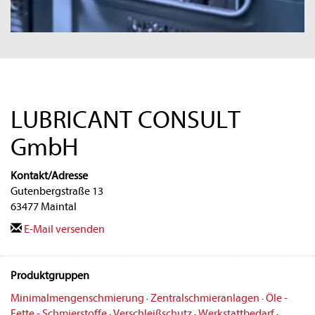
LUBRICANT CONSULT
GmbH
Kontakt/Adresse
Gutenbergstraße 13
63477 Maintal
E-Mail versenden
Produktgruppen
Minimalmengenschmierung
·
Zentralschmieranlagen
·
Öle -
Fette - Schmierstoffe
·
Verschleißschutz
·
Werkstattbedarf
·