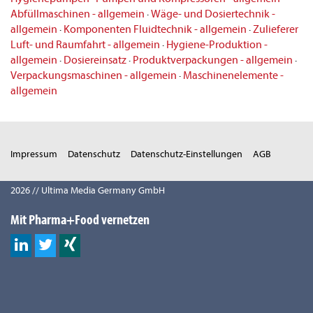
Abfüllmaschinen - allgemein
·
Wäge- und Dosiertechnik -
allgemein
·
Komponenten Fluidtechnik - allgemein
·
Zulieferer
Luft- und Raumfahrt - allgemein
·
Hygiene-Produktion -
allgemein
·
Dosiereinsatz
·
Produktverpackungen - allgemein
·
Verpackungsmaschinen - allgemein
·
Maschinenelemente -
allgemein
Impressum
Datenschutz
Datenschutz-Einstellungen
AGB
2026 // Ultima Media Germany GmbH
Mit Pharma+Food vernetzen