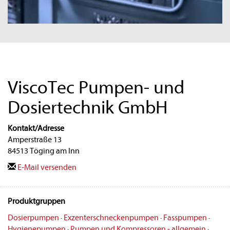
ViscoTec Pumpen- und
Dosiertechnik GmbH
Kontakt/Adresse
Amperstraße 13
84513 Töging am Inn
E-Mail versenden
Produktgruppen
Dosierpumpen
·
Exzenterschneckenpumpen
·
Fasspumpen
·
Hygienepumpen
·
Pumpen und Kompressoren - allgemein
·