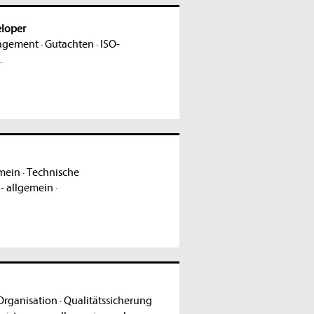
eloper
agement
·
Gutachten
·
ISO-
.
emein
·
Technische
- allgemein
·
Organisation
·
Qualitätssicherung