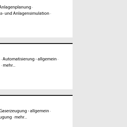
Anlagenplanung
·
ss- und Anlagensimulation
·
·
Automatisierung - allgemein
·
g
·
mehr...
Gaserzeugung - allgemein
·
eugung
·
mehr...