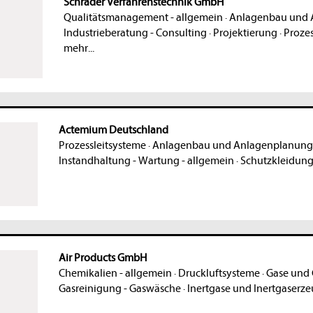
Schrader Verfahrenstechnik GmbH
Qualitätsmanagement - allgemein
·
Anlagenbau und 
Industrieberatung - Consulting
·
Projektierung
·
Proze
mehr...
Actemium Deutschland
Prozessleitsysteme
·
Anlagenbau und Anlagenplanung
Instandhaltung - Wartung - allgemein
·
Schutzkleidun
Air Products GmbH
Chemikalien - allgemein
·
Druckluftsysteme
·
Gase und 
Gasreinigung - Gaswäsche
·
Inertgase und Inertgaserz