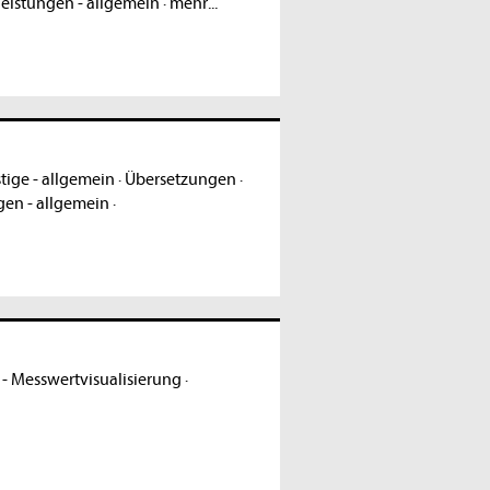
leistungen - allgemein
·
mehr...
tige - allgemein
·
Übersetzungen
·
gen - allgemein
·
- Messwertvisualisierung
·