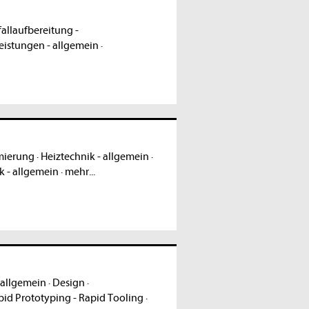
allaufbereitung -
eistungen - allgemein
·
mierung
·
Heiztechnik - allgemein
·
 - allgemein
·
mehr...
 allgemein
·
Design
·
pid Prototyping - Rapid Tooling
·