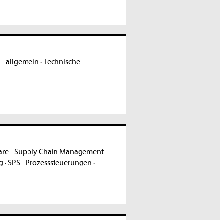
 - allgemein
·
Technische
are - Supply Chain Management
ng
·
SPS - Prozesssteuerungen
·