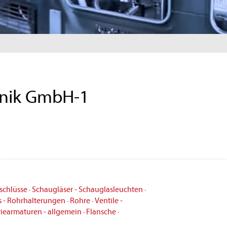
chnik GmbH-1
schlüsse
·
Schaugläser - Schauglasleuchten
·
s - Rohrhalterungen
·
Rohre
·
Ventile -
riearmaturen - allgemein
·
Flansche
·