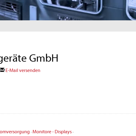
tgeräte GmbH
E-Mail versenden
romversorgung
·
Monitore - Displays
·