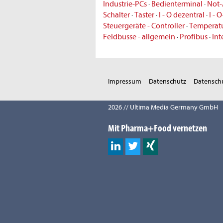
Industrie-PCs
·
Bedienterminal
·
Not-
Schalter
·
Taster
·
I - O dezentral
·
I - 
Steuergeräte - Controller
·
Temperatu
Feldbusse - allgemein
·
Profibus
·
Int
Impressum
Datenschutz
Datenschu
2026 // Ultima Media Germany GmbH
Mit Pharma+Food vernetzen