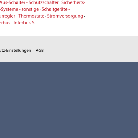
Aus-Schalter - Schutzschalter
·
Sicherheits-
O-Systeme - sonstige
·
Schaltgeräte -
rregler - Thermostate
·
Stromversorgung
·
erbus - Interbus-S
tz-Einstellungen
AGB