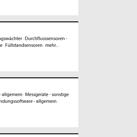
ngswächter
·
Durchflusssensoren -
te
·
Füllstandsensoren
·
mehr...
- allgemein
·
Messgeräte - sonstige
dungssoftware - allgemein
·