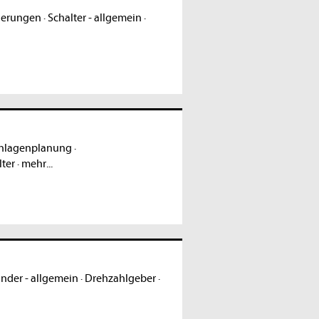
euerungen
·
Schalter - allgemein
·
nlagenplanung
·
lter
·
mehr...
nder - allgemein
·
Drehzahlgeber
·