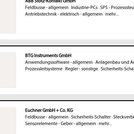
ABB Stotz-Kontakt GmbH
Feldbusse - allgemein
·
Industrie-PCs
·
SPS - Prozessst
Antriebstechnik - elektrisch - allgemein
·
mehr...
BTG Instruments GmbH
Anwendungssoftware - allgemein
·
Anlagenbau und A
Prozessleitsysteme
·
Regler - sonstige
·
Sicherheits-Scha
Euchner GmbH + Co. KG
Feldbusse - allgemein
·
Sicherheits-Schalter
·
Steckverbi
Sensorelemente - Geber - allgemein
·
mehr...