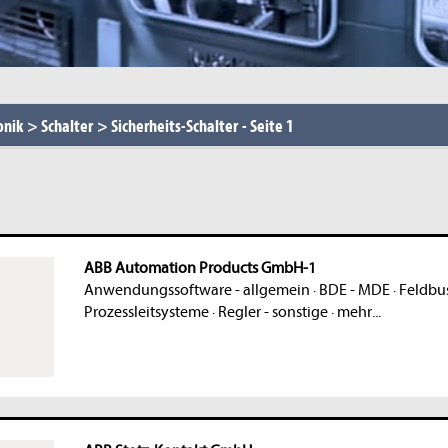
onik
>
Schalter
>
Sicherheits-Schalter
-
Seite 1
ABB Automation Products GmbH-1
Anwendungssoftware - allgemein
·
BDE - MDE
·
Feldbus
Prozessleitsysteme
·
Regler - sonstige
·
mehr...