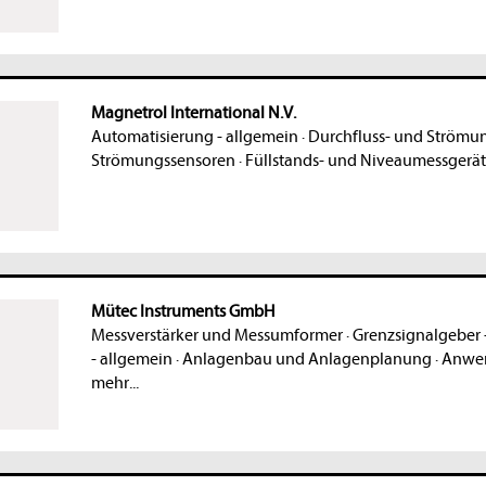
Magnetrol International N.V.
Automatisierung - allgemein
·
Durchfluss- und Strömu
Strömungssensoren
·
Füllstands- und Niveaumessgerä
Mütec Instruments GmbH
Messverstärker und Messumformer
·
Grenzsignalgeber 
- allgemein
·
Anlagenbau und Anlagenplanung
·
Anwen
mehr...