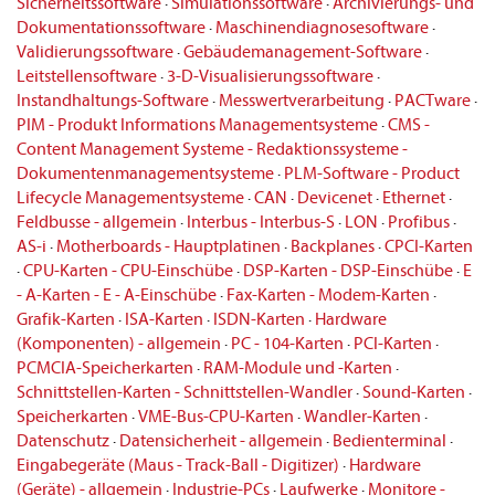
Sicherheitssoftware
·
Simulationssoftware
·
Archivierungs- und
Dokumentationssoftware
·
Maschinendiagnosesoftware
·
Validierungssoftware
·
Gebäudemanagement-Software
·
Leitstellensoftware
·
3-D-Visualisierungssoftware
·
Instandhaltungs-Software
·
Messwertverarbeitung
·
PACTware
·
PIM - Produkt Informations Managementsysteme
·
CMS -
Content Management Systeme - Redaktionssysteme -
Dokumentenmanagementsysteme
·
PLM-Software - Product
Lifecycle Managementsysteme
·
CAN
·
Devicenet
·
Ethernet
·
Feldbusse - allgemein
·
Interbus - Interbus-S
·
LON
·
Profibus
·
AS-i
·
Motherboards - Hauptplatinen
·
Backplanes
·
CPCI-Karten
·
CPU-Karten - CPU-Einschübe
·
DSP-Karten - DSP-Einschübe
·
E
- A-Karten - E - A-Einschübe
·
Fax-Karten - Modem-Karten
·
Grafik-Karten
·
ISA-Karten
·
ISDN-Karten
·
Hardware
(Komponenten) - allgemein
·
PC - 104-Karten
·
PCI-Karten
·
PCMCIA-Speicherkarten
·
RAM-Module und -Karten
·
Schnittstellen-Karten - Schnittstellen-Wandler
·
Sound-Karten
·
Speicherkarten
·
VME-Bus-CPU-Karten
·
Wandler-Karten
·
Datenschutz
·
Datensicherheit - allgemein
·
Bedienterminal
·
Eingabegeräte (Maus - Track-Ball - Digitizer)
·
Hardware
(Geräte) - allgemein
·
Industrie-PCs
·
Laufwerke
·
Monitore -