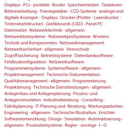
Displays
·
PCs - portable
·
Router
·
Speichermedien
·
Tastaturen
·
Bildverarbeitung - Framegrabber - CCD-Systeme
·
analoge und
digitale Anzeigen - Displays
·
Drucker (Plotter - Laserdrucker -
Tintenstrahldrucker)
·
Grafikboards (CAD)
·
Panel PC
·
Datennetze
·
Netzwerktechnik - allgemein
·
Netzwerktestsysteme - Netzwerkprüfsysteme
·
Wireless
Technik und Komponenten
·
Netzwerkmanagement
·
Netzwerksicherheit - allgemein
·
Virenschutz
·
Zugriffssicherung
·
Betriebssysteme
·
Datenbanksoftware
·
Feldbuskonfiguration
·
Netzwerksoftware
·
Programmiersysteme
·
Systemsoftware - allgemein
·
Projektmanagement
·
Technische Dokumentation
·
Qualitätsmanagement - allgemein
·
Programmierung
·
Projektierung
·
Technische Dienstleistungen - allgemein
·
Anlagenbau und Anlagenplanung
·
Prozess- und
Anlagensimulation
·
Industrieberatung - Consulting
·
Fabrikplanung
·
IT-Planung und -Beratung
·
Wartungsarbeiten
·
Engineering - allgemein
·
Technische Illustration
·
Errichter
·
Softwareentwicklung
·
Design
·
Simulation
·
Automatisierung -
allgemein
·
Prozessleitsysteme
·
Regler - sonstige
·
I - O