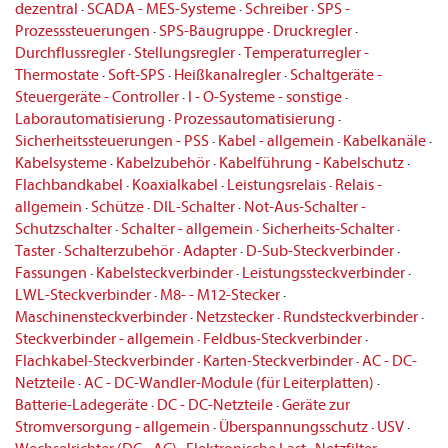
dezentral
·
SCADA - MES-Systeme
·
Schreiber
·
SPS -
Prozesssteuerungen
·
SPS-Baugruppe
·
Druckregler
·
Durchflussregler
·
Stellungsregler
·
Temperaturregler -
Thermostate
·
Soft-SPS
·
Heißkanalregler
·
Schaltgeräte -
Steuergeräte - Controller
·
I - O-Systeme - sonstige
·
Laborautomatisierung
·
Prozessautomatisierung
·
Sicherheitssteuerungen - PSS
·
Kabel - allgemein
·
Kabelkanäle
·
Kabelsysteme
·
Kabelzubehör
·
Kabelführung - Kabelschutz
·
Flachbandkabel
·
Koaxialkabel
·
Leistungsrelais
·
Relais -
allgemein
·
Schütze
·
DIL-Schalter
·
Not-Aus-Schalter -
Schutzschalter
·
Schalter - allgemein
·
Sicherheits-Schalter
·
Taster
·
Schalterzubehör
·
Adapter
·
D-Sub-Steckverbinder
·
Fassungen
·
Kabelsteckverbinder
·
Leistungssteckverbinder
·
LWL-Steckverbinder
·
M8- - M12-Stecker
·
Maschinensteckverbinder
·
Netzstecker
·
Rundsteckverbinder
·
Steckverbinder - allgemein
·
Feldbus-Steckverbinder
·
Flachkabel-Steckverbinder
·
Karten-Steckverbinder
·
AC - DC-
Netzteile
·
AC - DC-Wandler-Module (für Leiterplatten)
·
Batterie-Ladegeräte
·
DC - DC-Netzteile
·
Geräte zur
Stromversorgung - allgemein
·
Überspannungsschutz
·
USV
·