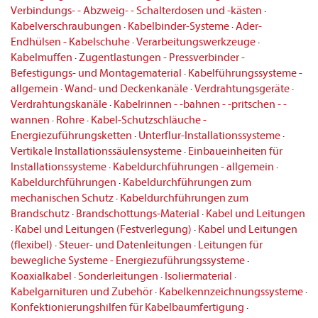
Verbindungs- - Abzweig- - Schalterdosen und -kästen
·
Kabelverschraubungen
·
Kabelbinder-Systeme
·
Ader-
Endhülsen - Kabelschuhe
·
Verarbeitungswerkzeuge
·
Kabelmuffen
·
Zugentlastungen - Pressverbinder -
Befestigungs- und Montagematerial
·
Kabelführungssysteme -
allgemein
·
Wand- und Deckenkanäle
·
Verdrahtungsgeräte
·
Verdrahtungskanäle
·
Kabelrinnen - -bahnen - -pritschen - -
wannen
·
Rohre
·
Kabel-Schutzschläuche -
Energiezuführungsketten
·
Unterflur-Installationssysteme
·
Vertikale Installationssäulensysteme
·
Einbaueinheiten für
Installationssysteme
·
Kabeldurchführungen - allgemein
·
Kabeldurchführungen
·
Kabeldurchführungen zum
mechanischen Schutz
·
Kabeldurchführungen zum
Brandschutz
·
Brandschottungs-Material
·
Kabel und Leitungen
·
Kabel und Leitungen (Festverlegung)
·
Kabel und Leitungen
(flexibel)
·
Steuer- und Datenleitungen
·
Leitungen für
bewegliche Systeme - Energiezuführungssysteme
·
Koaxialkabel
·
Sonderleitungen
·
Isoliermaterial
·
Kabelgarnituren und Zubehör
·
Kabelkennzeichnungssysteme
·
Konfektionierungshilfen für Kabelbaumfertigung
·