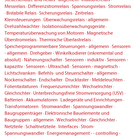
Messrelais
·
Differenzstromrelais
·
Spannungsrelais
·
Stromrelais
·
Bistabile Relais
·
Sicherungsrelais
·
Zeitrelais
·
Kleinsteuerungen
·
Überwachungsrelais - allgemein
·
Drehzahlwächter
·
Isolationsüberwachungsgeräte
·
Temperaturüberwachung von Motoren
·
Magnetische
Überstromrelais
·
Thermische Überlastrelais
·
Speicherprogrammierbare Steuerungen - allgemein
·
Sensoren
- allgemein
·
Drehgeber - Winkelkodierer (inkremental und
absolut)
·
Näherungsschalter
·
Sensoren - induktiv
·
Sensoren -
kapazitiv
·
Sensoren - Ultraschall
·
Sensoren - magnetisch
·
Lichtschranken
·
Befehls- und Steuerschalter - allgemein
·
Nockenschalter
·
Endschalter
·
Drucktaster - Meldeleuchten
·
Folientastaturen
·
Frequenzumrichter
·
Wechselrichter
·
Gleichrichter
·
Unterbrechungsfreie Stromversorgung (USV)
·
Batterien
·
Akkumulatoren
·
Ladegeräte und Einrichtungen
·
Transformatoren
·
Stromwandler
·
Spannungswandler
·
Baugruppenträger
·
Elektronische Bauelemente und
Baugruppen - allgemein
·
Wechselrichter
·
Gleichrichter
·
Netzteile
·
Schaltnetzteile
·
Interfaces
·
Strom-
Spannungswandler
·
Energiemanagement - - controlling -