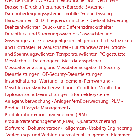
Wechselrichter (DC - AC)
·
Elektronische Last
·
Netzfilter -
Drosseln
·
Druckluftleitungen
·
Barcode-Systeme
·
Datenübertragungssysteme
·
mobile Datenerfassung -
Handscanner
·
RFID
·
Frequenzumrichter - Drehzahlsteuerung
·
Drehzahlwächter
·
Druck- und Differenzdruckschalter
·
Durchfluss- und Strömungswächter
·
Gaswächter und
Gaswarngeräte
·
Grenzsignalgeber - allgemein
·
Lichtschranken
und Lichttaster
·
Niveauschalter - Füllstandswächter
·
Strom-
und Spannungswächter
·
Temperaturwächter
·
PC-gestützte
Messtechnik
·
Datenlogger - Messdatenspeicher
·
Messdatenerfassung und Messdatenausgabe
·
IT-Security-
Dienstleistungen
·
OT-Security-Dienstleistungen
·
Instandhaltung - Wartung - allgemein
·
Fernwartung
·
Maschinenzustandsüberwachung - Condition Monitoring
·
Explosionsschutzeinrichtungen
·
Störmeldesysteme
·
Anlagenüberwachung - Anlagenfernüberwachung
·
PLM -
Product Lifecycle Management
·
Produktinformationsmanagement (PIM) -
Produktdatenmanagement (PDM)
·
Qualitätssicherung
(Software - Dokumentation) - allgemein
·
Usability Engineering
·
Verlegungs- und Verbindungsmaterial - allgemein
·
Klemmen
·