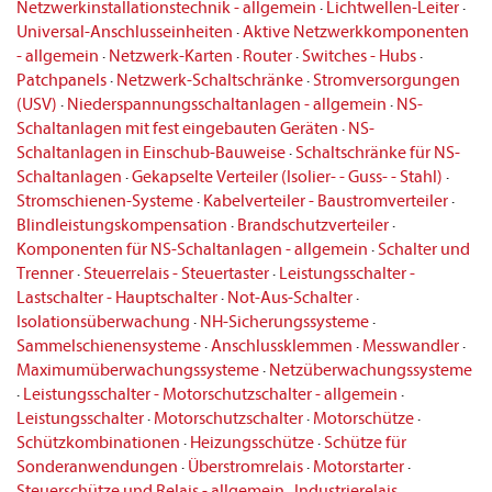
Netzwerkinstallationstechnik - allgemein
·
Lichtwellen-Leiter
·
Universal-Anschlusseinheiten
·
Aktive Netzwerkkomponenten
- allgemein
·
Netzwerk-Karten
·
Router
·
Switches - Hubs
·
Patchpanels
·
Netzwerk-Schaltschränke
·
Stromversorgungen
(USV)
·
Niederspannungsschaltanlagen - allgemein
·
NS-
Schaltanlagen mit fest eingebauten Geräten
·
NS-
Schaltanlagen in Einschub-Bauweise
·
Schaltschränke für NS-
Schaltanlagen
·
Gekapselte Verteiler (Isolier- - Guss- - Stahl)
·
Stromschienen-Systeme
·
Kabelverteiler - Baustromverteiler
·
Blindleistungskompensation
·
Brandschutzverteiler
·
Komponenten für NS-Schaltanlagen - allgemein
·
Schalter und
Trenner
·
Steuerrelais - Steuertaster
·
Leistungsschalter -
Lastschalter - Hauptschalter
·
Not-Aus-Schalter
·
Isolationsüberwachung
·
NH-Sicherungssysteme
·
Sammelschienensysteme
·
Anschlussklemmen
·
Messwandler
·
Maximumüberwachungssysteme
·
Netzüberwachungssysteme
·
Leistungsschalter - Motorschutzschalter - allgemein
·
Leistungsschalter
·
Motorschutzschalter
·
Motorschütze
·
Schützkombinationen
·
Heizungsschütze
·
Schütze für
Sonderanwendungen
·
Überstromrelais
·
Motorstarter
·
Steuerschütze und Relais - allgemein
·
Industrierelais
·