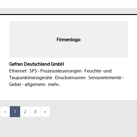
Firmenlogo
Gefran Deutschland GmbH
Ethernet
·
SPS - Prozesssteuerungen
·
Feuchte- und
Taupunktmessgeräte
·
Drucksensoren
·
Sensorelemente -
Geber - allgemein
·
mehr...
«
1
2
3
»