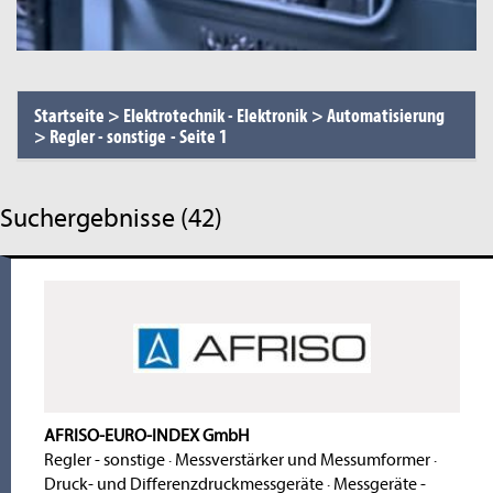
Startseite
>
Elektrotechnik - Elektronik
>
Automatisierung
>
Regler - sonstige
-
Seite 1
Suchergebnisse (42)
AFRISO-EURO-INDEX GmbH
Regler - sonstige
·
Messverstärker und Messumformer
·
Druck- und Differenzdruckmessgeräte
·
Messgeräte -