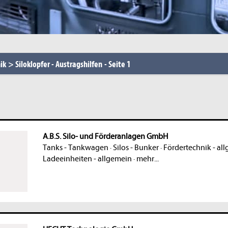
ik
>
Siloklopfer - Austragshilfen
-
Seite 1
A.B.S. Silo- und Förderanlagen GmbH
Tanks - Tankwagen
·
Silos - Bunker
·
Fördertechnik - al
Ladeeinheiten - allgemein
·
mehr...