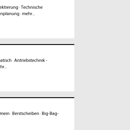
ektierung
·
Technische
enplanung
·
mehr...
atisch
·
Antriebstechnik -
r...
emein
·
Berstscheiben
·
Big-Bag-