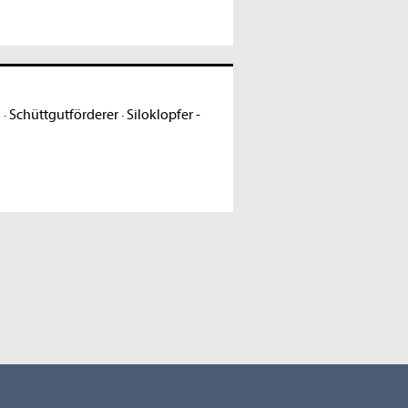
n
·
Schüttgutförderer
·
Siloklopfer -