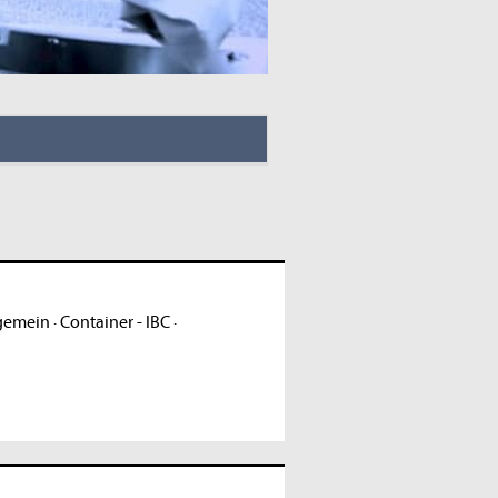
lgemein
·
Container - IBC
·