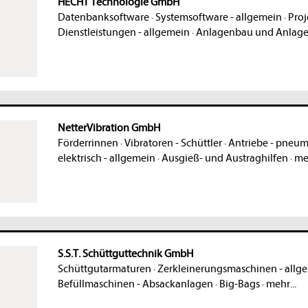
HECHT Technologie GmbH
Datenbanksoftware
·
Systemsoftware - allgemein
·
Proj
Dienstleistungen - allgemein
·
Anlagenbau und Anlag
NetterVibration GmbH
Förderrinnen
·
Vibratoren - Schüttler
·
Antriebe - pneum
elektrisch - allgemein
·
Ausgieß- und Austraghilfen
·
meh
S.S.T. Schüttguttechnik GmbH
Schüttgutarmaturen
·
Zerkleinerungsmaschinen - allg
Befüllmaschinen - Absackanlagen
·
Big-Bags
·
mehr...