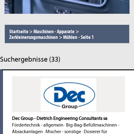
Startseite
>
Maschinen - Apparate
>
Zerkleinerungsmaschinen
>
Mühlen
-
Seite 1
Suchergebnisse (33)
Dec Group - Dietrich Engineering Consultants sa
Fördertechnik - allgemein
·
Big-Bag-Befüllmaschinen -
Absackanlagen
·
Mischer - sonstige
·
Dosierer für